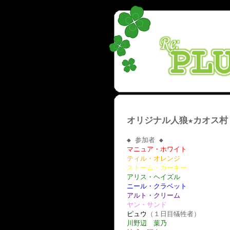
オリジナル人狼★カオス村
◆ 参加者 ◆
マニュア・ホワイト
ティル・オレンジ
ストーム・カーキー
アリス・ヘイズル
ニール・クラベット
アルト・クリーム
ヤン・サンド
ピュウ
（１日目犠牲者）
川野辺 葉乃