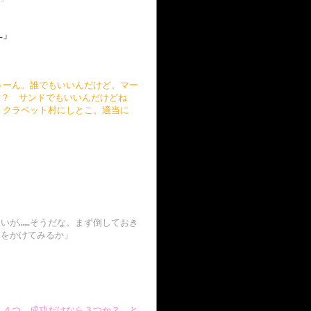
…」
うーん。誰でもいいんだけど。マー
ぁ？ サンドでもいいんだけどね
、クラベット村にしとこ。適当に
いが……そうだな。まず倒しておき
撃をかけてみるか」
ん４つ。成功だけなら３つか？ と