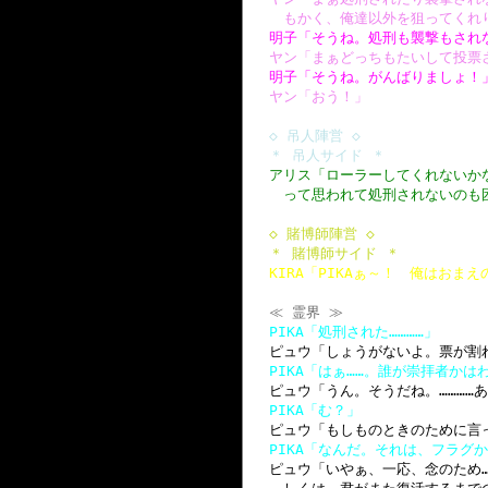
もかく、俺達以外を狙ってくれ
明子「そうね。処刑も襲撃もされ
ヤン「まぁどっちもたいして投票
明子「そうね。がんばりましょ！
ヤン「おう！」
◇ 吊人陣営 ◇
＊ 吊人サイド ＊
アリス「ローラーしてくれないか
って思われて処刑されないのも
◇ 賭博師陣営 ◇
＊ 賭博師サイド ＊
KIRA「PIKAぁ～！ 俺はお
≪ 霊界 ≫
PIKA「処刑された…………」
ピュウ「しょうがないよ。票が割
PIKA「はぁ……。誰が崇拝者か
ピュウ「うん。そうだね。…………
PIKA「む？」
ピュウ「もしものときのために言
PIKA「なんだ。それは、フラグか
ピュウ「いやぁ、一応、念のため