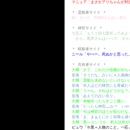
マニュア「まさかアリちゃんが対抗
＊ 霊能者サイド ＊
姫「えーと、PIKAさんは――村人
＊ 神官サイド ＊
七五三「もう１回七星祈ってみよ
から。黒井さんは――って、ダメ
＊ 暗殺者サイド ＊
ニール「やべー。死ぬかと思った
＊ 共有者サイド ＊
大輝「さて、これだけ役職が出ち
皇海「そうだな。占いに４人偽物
大輝「霊能も決めないといけない
皇海「吊人はどの陣営にも脅威だ
大輝「うーん。それはどうかな？
皇海「あえての占い吊り」
大輝「本物吊ったらすごく痛い」
皇海「だったら神官……か？ い
大輝「今は神官のほうが安心だな
皇海「ま、まぁとにかく役職も減
大輝「黒――というか、村人以外
ピュウ「※黒＝人狼のこと。一応