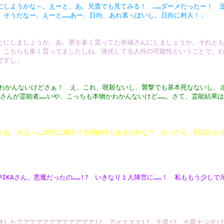
にしようかな～。えーと、あ。兄貴でも見てみる！ ……ダーメだったー！ 
。そうだなー。えーと……あー、日向、あれ素っぽいし、日向に村人！」
とにしましょうか。あ。票を多く貰ってた赤城さんにしましょうか。それと
。こちらも多く貰ってましたしね。潜伏してる人外の可能性ということで。
ですし」
かわかんないけどさぁ！ え、これ、呪殺ないし、襲撃でも基本死なないし、
井さんが霊能者……いや、こっちも本物かわかんないけど……。さて、霊能結果
ゃあ、次は～……対抗に狐出てる可能性もあるのかな？ だったら、対抗占おう
? PIKAさん、悪魔だったの……!? いきなり１人陣営に……！ 私ももう少
したアアアアアアアアアアアア!? アイエエエ!? 七星!? 七星ナンデ!