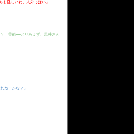
っちも怪しいわ。人外っぽい」
？ 霊能――とりあえず、黒井さん
くれねーかな？」