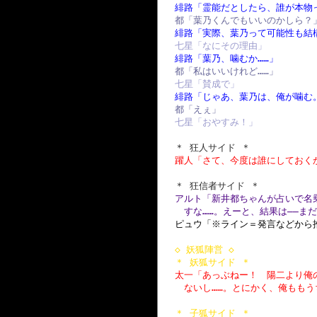
緋路「霊能だとしたら、誰が本物
都「葉乃くんでもいいのかしら？
緋路「実際、葉乃って可能性も結
七星「なにその理由」
緋路「葉乃、噛むか……」
都「私はいいけれど……」
七星「賛成で」
緋路「じゃあ、葉乃は、俺が噛む
都「えぇ」
七星「おやすみ！」
＊ 狂人サイド ＊
躍人「さて、今度は誰にしておく
＊ 狂信者サイド ＊
アルト「新井都ちゃんが占いで名
すな……。えーと、結果は――ま
ピュウ「※ライン＝発言などから
◇ 妖狐陣営 ◇
＊ 妖狐サイド ＊
太一「あっぶねー！ 陽二より俺
ないし……。とにかく、俺もも
＊ 子狐サイド ＊