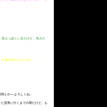
。狂人っぽくいきたけど、吊人だ
 正義の味方なんだZE！」
明とか――よろしくね」
また霊界に行くまでの間だけど。も