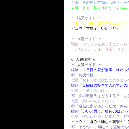
皇海「その黒が本物とも限らねー
大輝「まぁ、しょうがないよね……
＊ 猫又サイド ＊
ストーム「俺、襲撃されんのか？
ピュウ「本気？ いいけど」
＊ 怪盗サイド ＊
瑠美「そろそろ交換しようかしら？
がないし……。あ、神官、とか…
◇ 人狼陣営 ◇
＊ 人狼サイド ＊
緋路「１日目の昼が無事に終わっ
都「お疲れ様」
七星「おもわず七夕に入れちまっ
緋路「１回目の投票で入れてたの
七星「半分くらいは」
都「次の襲撃先はどうする？ あ
七星「黒いいんじゃね？」
都「適当に票が多かった太一さん
緋路「いいと思う。猫狩COはど
七星「占い辺り適当に噛む？ 神
ピュウ「※噛み・噛む＝襲撃のこ
都「そうね……。噛むのは霊能で