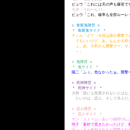
ピュウ「これには天の声も爆笑で
七夕「うわーん!!」
ピュウ「これ、確率も全部ルーレ
◇ 食屍鬼陣営 ◇
＊ 食屍鬼サイド ＊
ティル「さて～今回は誰か襲撃で
でもいいけど。あ、なんか大和
ぇ。あ、大和さん襲撃でー、サ
～」
◇ 鬼陣営 ◇
＊ 鬼サイド ＊
陽二「ふぅ。危なかったぁ。襲撃
◇ 死神陣営 ◇
＊ 死神サイド ＊
大和「誰にも投票されないとはな
たいのは、恋人、そして吊人だ
◇ 恋人陣営 ◇
＊ 恋人サイド ＊
ヤン「ストーム、あいつ猫狩CO
明子「素村で貫きたかったけど、
ヤン「まぁ処刑されたり襲撃され