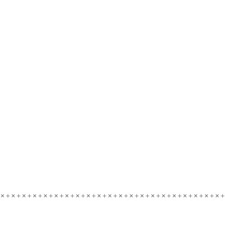
×＋×＋×＋×＋×＋×＋×＋×＋×＋×＋×＋×＋×＋×＋×＋×＋×＋×＋×＋×＋×＋