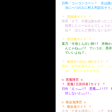
日和「コンコンコーン！ 次は誰
当にべつの人に村人判定出そう
＊ 背徳者サイド ＊
玲音「さて、今度は誰を祈ったこ
投票したニールさんでしょうか
ね？ ほとんど成功しないもの
＊ 冒涜者サイド ＊
葉乃「今池くん占い師!? 本物
んじゃね……!? ていうか、黒
でいいよね？」
＊ 狐憑き(元占い師)サイド ＊
輝也「対抗多過ぎるよ。さて、じ
ね♪ 都ちゃんからかな」
◇ 悪魔陣営 ◇
＊ 悪魔(元崇拝者)サイド ＊
日向「えっ……!? 悪魔……!!?
伏しないと……!!」
◇ 吸血鬼陣営 ◇
＊ 吸血鬼サイド ＊
七夕「七星を誘惑ー！ って、失敗