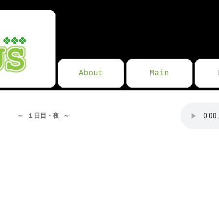
About
Main
～ １日目・夜 ～