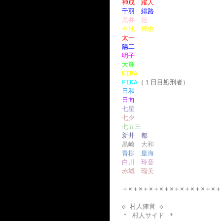
神成 躍人
千羽 緋路
黒井 姫
今池 輝也
太一
陽二
明子
大輝
KIRA
PIKA
（１日目処刑者）
日和
日向
七星
七夕
七五三
新井 都
黒崎 大和
青柳 皇海
白川 玲音
赤城 瑠美
＋×＋×＋×＋×＋×＋×＋×＋×＋×＋
◇ 村人陣営 ◇
＊ 村人サイド ＊