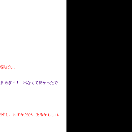
混乱だな」
い多過ぎィ！ 出なくて良かったで
能性も、わずかだが、あるかもしれ