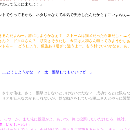
すわって伝えに来たよ！」
ットでやってるから。ネタじゃなくて本気で失敗したんだからすごいよねぇ…
きるんだよねー。誰にしようかなぁ？ ストームは猫又だったら嫌だし～……
さん？ ドクロさん？ 頭良さそうだし、今回は大和さん狙ってみようかな
ンドを～……どうしよう。種族あり過ぎて迷うよー。もう村でいいかなぁ。あ
ー……どうしようかなー？ 太一襲撃してもいいけどー」
。さすが俺様。さて、襲撃はしないといけないのだな？ 成功するとは限らな
。リアル狂人なのかもしれないが、妙な動きをしている陽二さんとやらに襲
……。っつーか、また俺に投票かよ。あいつ、俺に投票したいだけだろ、絶対」
難しいかしらねぇ」
なけりゃなんでもいい。今日だけでも最大５つ襲撃あるからな――まぁ、たぶ