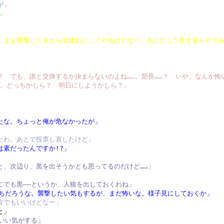
が」
」
 まぁ襲撃してきたら道連れにしてやるけどなー。あとピュウ生き返らせて
 でも、誰と交換するか決まらないのよね……。部長……？ いや、なんか怖
…。どっちかしら？ 明日にしようかしら？」
たな。ちょっと俺が危なかったが」
たわ。あとで投票し直したけど」
は素だったんですか!?」
と、次辺り、黒を出そうかとも思ってるのだけど……」
にでも黒――というか、人狼を出しておくわね」
っちだろうな。襲撃したい気もするが、まだ怖いな。様子見にしておくか」
官でもいいけどなー」
と」
もいい気がする」