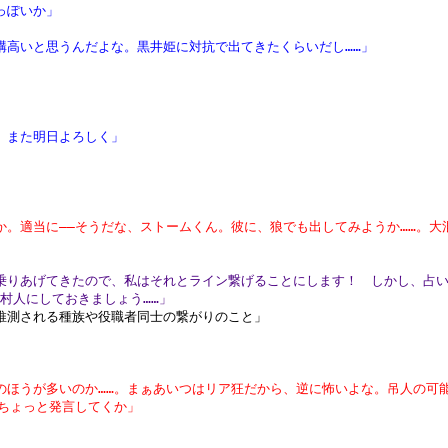
っぽいか」
」
構高いと思うんだよな。黒井姫に対抗で出てきたくらいだし……」
。また明日よろしく」
か。適当に――そうだな、ストームくん。彼に、狼でも出してみようか……。大
乗りあげてきたので、私はそれとライン繋げることにします！ しかし、占
だ村人にしておきましょう……」
推測される種族や役職者同士の繋がりのこと」
のほうが多いのか……。まぁあいつはリア狂だから、逆に怖いよな。吊人の可
うちょっと発言してくか」