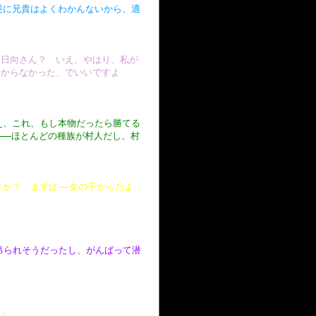
逆に兄貴はよくわかんないから、適
も日向さん？ いえ、やはり、私が
わからなかった、でいいですよ
え、これ、もし本物だったら勝てる
は――ほとんどの種族が村人だし、村
か？ まずは――女の子からだよ
しで吊られそうだったし、がんばって潜
?」