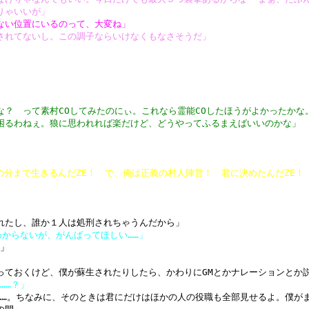
りゃいいが」
ない位置にいるのって、大変ね」
されてないし。この調子ならいけなくもなさそうだ」
」
な？ って素村COしてみたのにぃ。これなら霊能COしたほうがよかったかな
困るわねぇ。狼に思われれば楽だけど、どうやってふるまえばいいのかな」
まえの分まで生きるんだZE！ で、俺は正義の村人陣営！ 君に決めたんだZE！
れたし、誰か１人は処刑されちゃうんだから」
はわからないが、がんばってほしい……」
あ」
っておくけど、僕が蘇生されたりしたら、かわりにGMとかナレーションとか説
……？」
……。ちなみに、そのときは君にだけはほかの人の役職も全部見せるよ。僕が