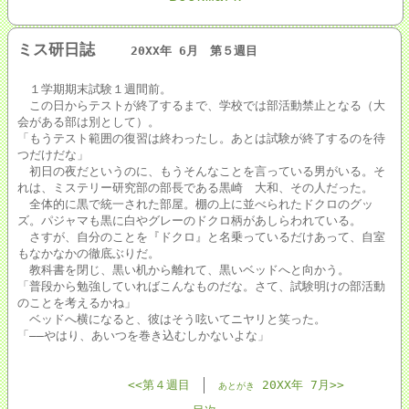
ミス研日誌
20XX年 6月 第５週目
１学期期末試験１週間前。
この日からテストが終了するまで、学校では部活動禁止となる（大
会がある部は別として）。
「もうテスト範囲の復習は終わったし。あとは試験が終了するのを待
つだけだな」
初日の夜だというのに、もうそんなことを言っている男がいる。そ
れは、ミステリー研究部の部長である黒崎 大和、その人だった。
全体的に黒で統一された部屋。棚の上に並べられたドクロのグッ
ズ。パジャマも黒に白やグレーのドクロ柄があしらわれている。
さすが、自分のことを『ドクロ』と名乗っているだけあって、自室
もなかなかの徹底ぶりだ。
教科書を閉じ、黒い机から離れて、黒いベッドへと向かう。
「普段から勉強していればこんなものだな。さて、試験明けの部活動
のことを考えるかね」
ベッドへ横になると、彼はそう呟いてニヤリと笑った。
「――やはり、あいつを巻き込むしかないよな」
<<第４週目
20XX年 7月>>
あとがき