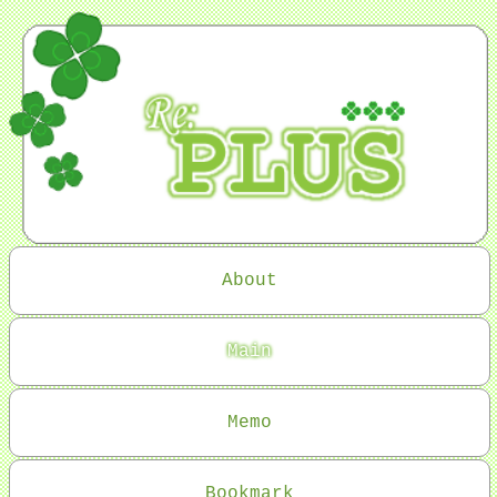
About
Main
Memo
Bookmark