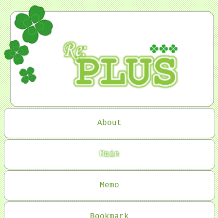
About
Main
Memo
Bookmark