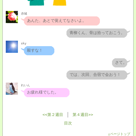
赤城
あんた、あとで覚えてなさいよ。
青柳くん、骨は拾っておこう。
sky
殺すな！
さて。
では、次回、合宿で会おう！
れいん
お疲れ様でした。
<<第２週目
第４週目>>
目次
△ページトップ