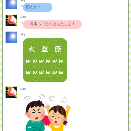
sky
困るわ！
赤城
１番困ってるのはあたしよ！
sky
赤城