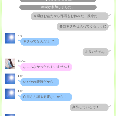
赤城が参加しました。
今週はお盆だから部活もお休みだ、残念だ。
各自ネタを仕入れてくるように。
sky
ネタってなんだよ!?
お盆だからな。
れいん
なにもなかったらすいません！
sky
いやそれ普通だから！
sky
白川さん謝る必要ないから！
期待しているぞ！